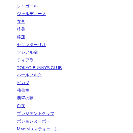
シャガール
ジャルディーノ
女帝
粋美
粋蓮
セグレターリオ
ソシアル蘭
ティアラ
TOKYO BUNNYS CLUB
ハールブルク
ピカソ
秘書室
翡翠の夢
白夜
プレジデントクラブ
ボジョレヌーボー
Martini（マティーニ）