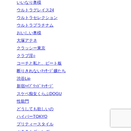
いいなり奥様
ウルトラグレイス24
ウルトラセレクション
ウルトラプラチナム
おいしい奥様
大塚アテネ
クラッシー東京
クラブ淫○
コーチと私と、ビート板
断りきれないﾏｯｻｰｼﾞ嬢たち
渋谷Lip
新宿ﾊｲﾌﾞﾘｯﾄﾞﾏｯｻｰｼﾞ
スケベ痴女くらぶDOGU
性龍門
どうしても欲しいの
ハイパーTOKYO
プリティースタイル