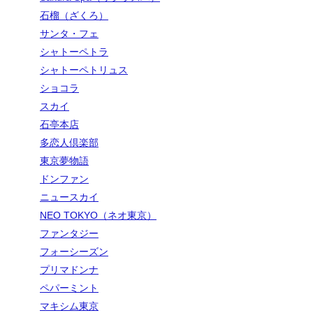
石榴（ざくろ）
サンタ・フェ
シャトーペトラ
シャトーペトリュス
ショコラ
スカイ
石亭本店
多恋人倶楽部
東京夢物語
ドンファン
ニュースカイ
NEO TOKYO（ネオ東京）
ファンタジー
フォーシーズン
プリマドンナ
ペパーミント
マキシム東京