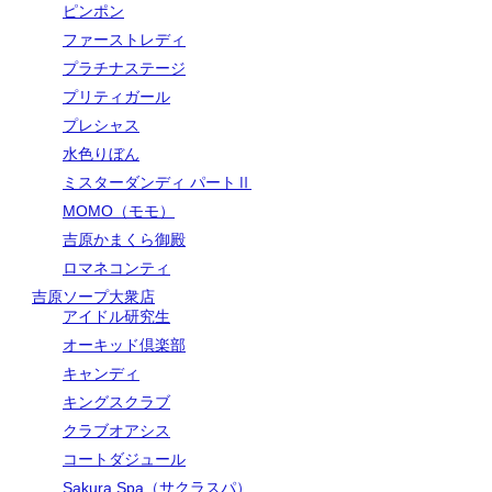
ピンポン
ファーストレディ
プラチナステージ
プリティガール
プレシャス
水色りぼん
ミスターダンディ パートⅡ
MOMO（モモ）
吉原かまくら御殿
ロマネコンティ
吉原ソープ大衆店
アイドル研究生
オーキッド倶楽部
キャンディ
キングスクラブ
クラブオアシス
コートダジュール
Sakura Spa（サクラスパ）