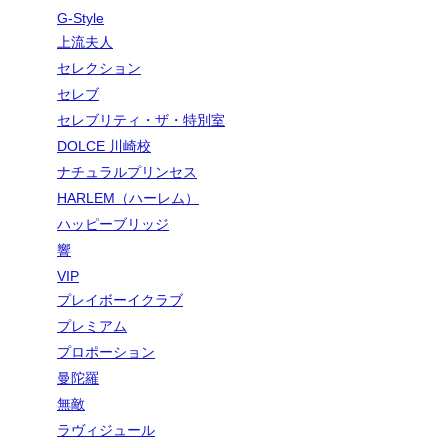
G-Style
上流夫人
セレクション
セレブ
セレブリティ・ザ・特別室
DOLCE 川崎校
ナチュラルプリンセス
HARLEM（ハーレム）
ハッピーブリッジ
響
VIP
プレイボーイクラブ
プレミアム
プロポーション
曼陀羅
無敵
ラヴィジュール