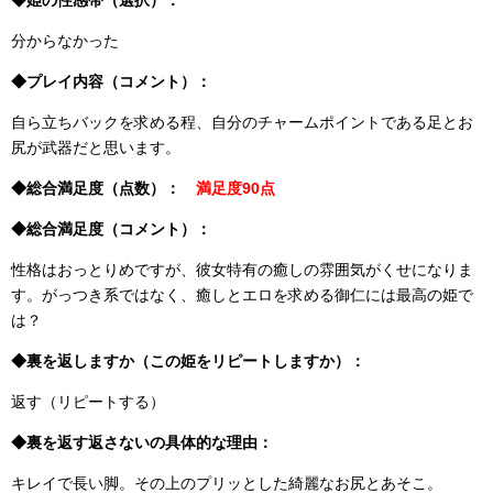
◆姫の性感帯（選択）：
分からなかった
◆プレイ内容（コメント）：
自ら立ちバックを求める程、自分のチャームポイントである足とお
尻が武器だと思います。
◆総合満足度（点数）：
満足度90点
◆総合満足度（コメント）：
性格はおっとりめですが、彼女特有の癒しの雰囲気がくせになりま
す。がっつき系ではなく、癒しとエロを求める御仁には最高の姫で
は？
◆裏を返しますか（この姫をリピートしますか）：
返す（リピートする）
◆裏を返す返さないの具体的な理由：
キレイで長い脚。その上のプリッとした綺麗なお尻とあそこ。