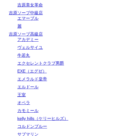
吉原美女革命
吉原ソープ中級店
エマーブル
麗
吉原ソープ高級店
アカデミー
ヴェルサイユ
牛若丸
エクセレントクラブ男爵
EXE（エグゼ）
エメラルド皇帝
エルドール
王室
オペラ
カモミール
kelly hills（ケリーヒルズ）
コルドンブルー
サブマリン