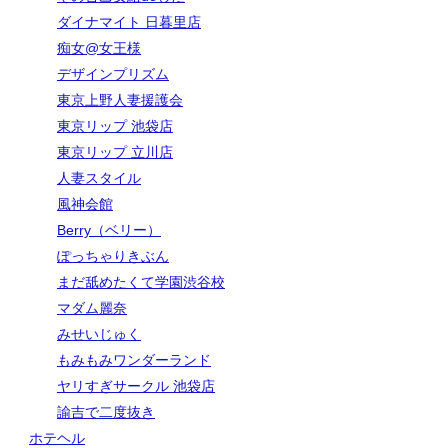
ダイナマイト 日暮里店
痴女@女王様
デザインプリズム
東京上野人妻援護会
東京リップ 池袋店
東京リップ 立川店
人妻スタイル
風神会館
Berry（ベリー）
ぽっちゃりきぶん
まだ舐めたくて学園渋谷校
マダム麗奈
みせいじゅく
もみもみワンダーランド
ヤリすぎサークル 池袋店
諭吉で二度抜き
ホテヘル