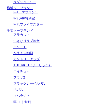
ラグジュアリー
横浜ソープランド
F-1（エフワン）
横浜VIP特別室
横浜ファイブスター
千葉ソープランド
アラカルト
いきなりラブ彼女
エリート
かまくら御殿
カントリークラブ
THE RICH（ザ・リッチ）
ハイチュッ
プラザ2
ブラックレーベル R’s
ベガス
マハラジャ
李白（りぽ）