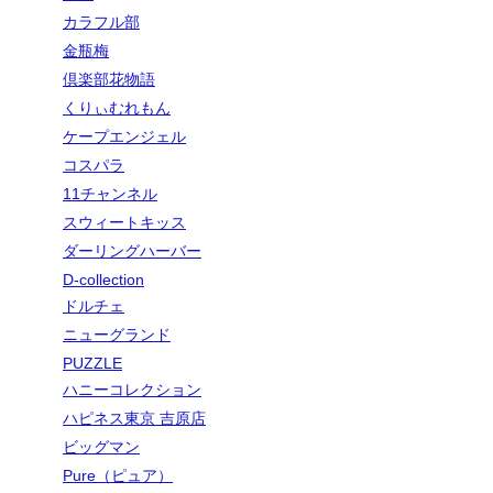
カラフル部
金瓶梅
倶楽部花物語
くりぃむれもん
ケープエンジェル
コスパラ
11チャンネル
スウィートキッス
ダーリングハーバー
D-collection
ドルチェ
ニューグランド
PUZZLE
ハニーコレクション
ハピネス東京 吉原店
ビッグマン
Pure（ピュア）