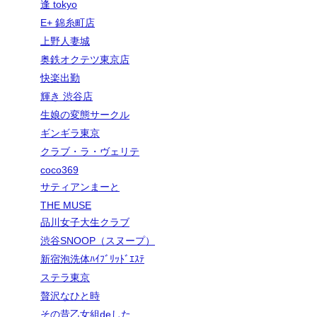
逢 tokyo
E+ 錦糸町店
上野人妻城
奥鉄オクテツ東京店
快楽出勤
輝き 渋谷店
生娘の変態サークル
ギンギラ東京
クラブ・ラ・ヴェリテ
coco369
サティアンまーと
THE MUSE
品川女子大生クラブ
渋谷SNOOP（スヌープ）
新宿泡洗体ﾊｲﾌﾞﾘｯﾄﾞｴｽﾃ
ステラ東京
贅沢なひと時
その昔乙女組deした