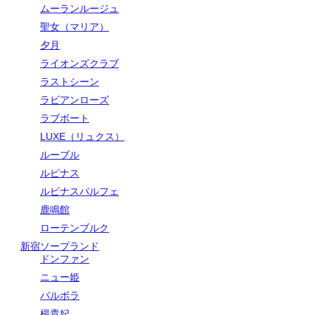
ムーランルージュ
聖女（マリア）
夕月
ライオンズクラブ
ラストシーン
ラビアンローズ
ラブボート
LUXE（リュクス）
ルーブル
ルピナス
ルピナスパルフェ
鹿鳴館
ローテンブルク
新宿ソープランド
ドンファン
ニュー姫
バルボラ
楊貴妃