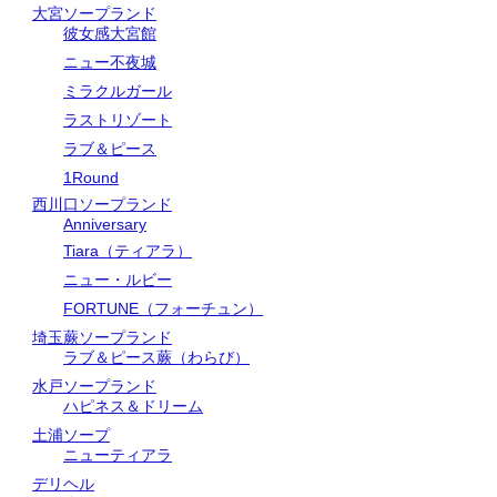
大宮ソープランド
彼女感大宮館
ニュー不夜城
ミラクルガール
ラストリゾート
ラブ＆ピース
1Round
西川口ソープランド
Anniversary
Tiara（ティアラ）
ニュー・ルビー
FORTUNE（フォーチュン）
埼玉蕨ソープランド
ラブ＆ピース蕨（わらび）
水戸ソープランド
ハピネス＆ドリーム
土浦ソープ
ニューティアラ
デリヘル