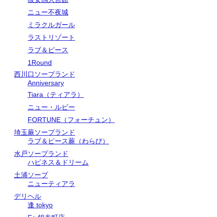
ニュー不夜城
ミラクルガール
ラストリゾート
ラブ＆ピース
1Round
西川口ソープランド
Anniversary
Tiara（ティアラ）
ニュー・ルビー
FORTUNE（フォーチュン）
埼玉蕨ソープランド
ラブ＆ピース蕨（わらび）
水戸ソープランド
ハピネス＆ドリーム
土浦ソープ
ニューティアラ
デリヘル
逢 tokyo