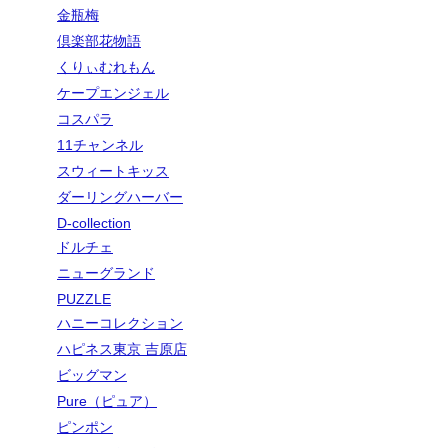
金瓶梅
倶楽部花物語
くりぃむれもん
ケープエンジェル
コスパラ
11チャンネル
スウィートキッス
ダーリングハーバー
D-collection
ドルチェ
ニューグランド
PUZZLE
ハニーコレクション
ハピネス東京 吉原店
ビッグマン
Pure（ピュア）
ピンポン