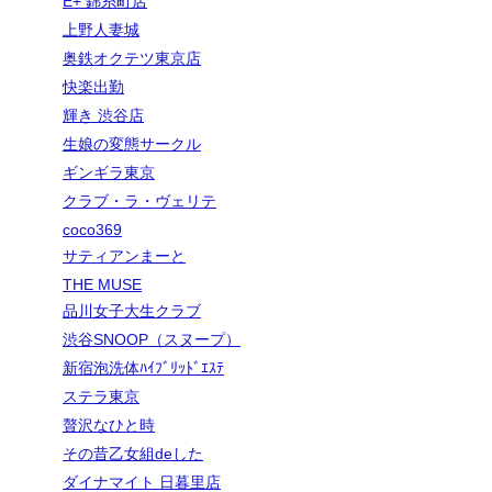
E+ 錦糸町店
上野人妻城
奥鉄オクテツ東京店
快楽出勤
輝き 渋谷店
生娘の変態サークル
ギンギラ東京
クラブ・ラ・ヴェリテ
coco369
サティアンまーと
THE MUSE
品川女子大生クラブ
渋谷SNOOP（スヌープ）
新宿泡洗体ﾊｲﾌﾞﾘｯﾄﾞｴｽﾃ
ステラ東京
贅沢なひと時
その昔乙女組deした
ダイナマイト 日暮里店