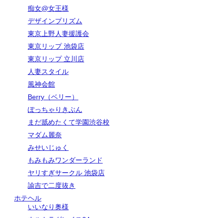
痴女@女王様
デザインプリズム
東京上野人妻援護会
東京リップ 池袋店
東京リップ 立川店
人妻スタイル
風神会館
Berry（ベリー）
ぽっちゃりきぶん
まだ舐めたくて学園渋谷校
マダム麗奈
みせいじゅく
もみもみワンダーランド
ヤリすぎサークル 池袋店
諭吉で二度抜き
ホテヘル
いいなり奥様