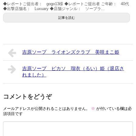
◆レポートご提出者： gogo13様 ◆レポートご提出者 ご年齢： 40代
◆出撃店舗名： Luxuary ◆店舗ジャンル： ソープラ...
記事を読む
吉原ソープ ライオンズクラブ 美咲まこ姫
吉原ソープ ピカソ 瑠衣（るい）姫（退店さ
れました）
コメントをどうぞ
メールアドレスが公開されることはありません。
※
が付いている欄は必
須項目です