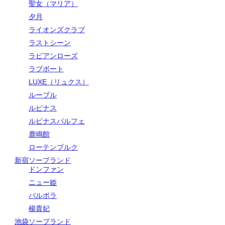
聖女（マリア）
夕月
ライオンズクラブ
ラストシーン
ラビアンローズ
ラブボート
LUXE（リュクス）
ルーブル
ルピナス
ルピナスパルフェ
鹿鳴館
ローテンブルク
新宿ソープランド
ドンファン
ニュー姫
バルボラ
楊貴妃
池袋ソープランド