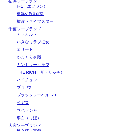
横浜ソープランド
F-1（エフワン）
横浜VIP特別室
横浜ファイブスター
千葉ソープランド
アラカルト
いきなりラブ彼女
エリート
かまくら御殿
カントリークラブ
THE RICH（ザ・リッチ）
ハイチュッ
プラザ2
ブラックレーベル R’s
ベガス
マハラジャ
李白（りぽ）
大宮ソープランド
彼女感大宮館