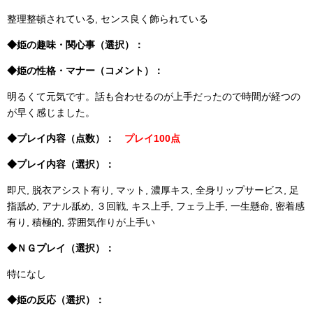
整理整頓されている, センス良く飾られている
◆姫の趣味・関心事（選択）：
◆姫の性格・マナー（コメント）：
明るくて元気です。話も合わせるのが上手だったので時間が経つの
が早く感じました。
◆プレイ内容（点数）：
プレイ100点
◆プレイ内容（選択）：
即尺, 脱衣アシスト有り, マット, 濃厚キス, 全身リップサービス, 足
指舐め, アナル舐め, ３回戦, キス上手, フェラ上手, 一生懸命, 密着感
有り, 積極的, 雰囲気作りが上手い
◆ＮＧプレイ（選択）：
特になし
◆姫の反応（選択）：