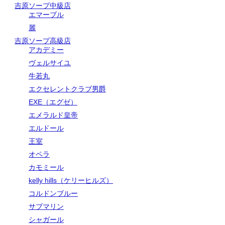
吉原ソープ中級店
エマーブル
麗
吉原ソープ高級店
アカデミー
ヴェルサイユ
牛若丸
エクセレントクラブ男爵
EXE（エグゼ）
エメラルド皇帝
エルドール
王室
オペラ
カモミール
kelly hills（ケリーヒルズ）
コルドンブルー
サブマリン
シャガール