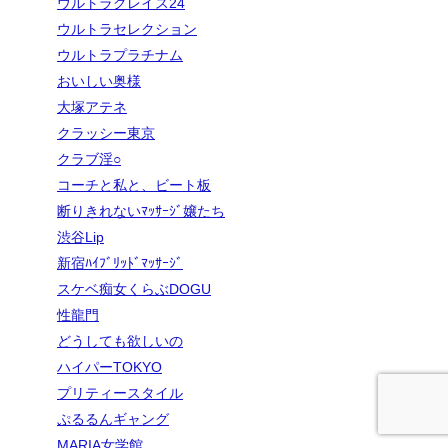
ウルトラグレイス24
ウルトラセレクション
ウルトラプラチナム
おいしい奥様
大塚アテネ
クラッシー東京
クラブ淫○
コーチと私と、ビート板
断りきれないﾏｯｻｰｼﾞ嬢たち
渋谷Lip
新宿ﾊｲﾌﾞﾘｯﾄﾞﾏｯｻｰｼﾞ
スケベ痴女くらぶDOGU
性龍門
どうしても欲しいの
ハイパーTOKYO
プリティースタイル
ぷるるんギャング
MARIA女学館