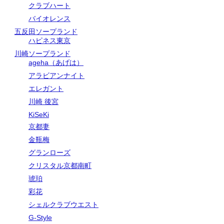
クラブハート
バイオレンス
五反田ソープランド
ハピネス東京
川崎ソープランド
ageha（あげは）
アラビアンナイト
エレガント
川崎 後宮
KiSeKi
京都妻
金瓶梅
グランローズ
クリスタル京都南町
琥珀
彩花
シェルクラブウエスト
G-Style