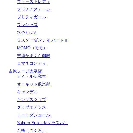
ファーストレディ
プラチナステージ
プリティガール
プレシャス
水色りぼん
ミスターダンディ パートⅡ
MOMO（モモ）
吉原かまくら御殿
ロマネコンティ
吉原ソープ大衆店
アイドル研究生
オーキッド倶楽部
キャンディ
キングスクラブ
クラブオアシス
コートダジュール
Sakura Spa（サクラスパ）
石榴（ざくろ）