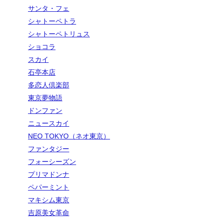
サンタ・フェ
シャトーペトラ
シャトーペトリュス
ショコラ
スカイ
石亭本店
多恋人倶楽部
東京夢物語
ドンファン
ニュースカイ
NEO TOKYO（ネオ東京）
ファンタジー
フォーシーズン
プリマドンナ
ペパーミント
マキシム東京
吉原美女革命