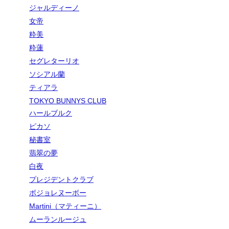
ジャルディーノ
女帝
粋美
粋蓮
セグレターリオ
ソシアル蘭
ティアラ
TOKYO BUNNYS CLUB
ハールブルク
ピカソ
秘書室
翡翠の夢
白夜
プレジデントクラブ
ボジョレヌーボー
Martini（マティーニ）
ムーランルージュ