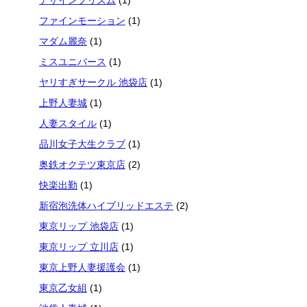
デザインプリズム
(1)
ファインモーション
(1)
マダム麗奈
(1)
ミスユニバース
(1)
ヤリすぎサークル 池袋店
(1)
上野人妻城
(1)
人妻スタイル
(1)
品川女子大生クラブ
(1)
奥鉄オクテツ東京店
(2)
快楽出勤
(1)
新宿泡洗体ハイブリッドエステ
(2)
東京リップ 池袋店
(1)
東京リップ 立川店
(1)
東京上野人妻援護会
(1)
東京乙女組
(1)