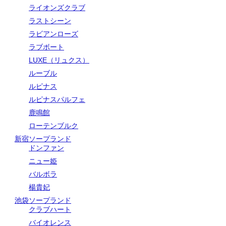
ライオンズクラブ
ラストシーン
ラビアンローズ
ラブボート
LUXE（リュクス）
ルーブル
ルピナス
ルピナスパルフェ
鹿鳴館
ローテンブルク
新宿ソープランド
ドンファン
ニュー姫
バルボラ
楊貴妃
池袋ソープランド
クラブハート
バイオレンス