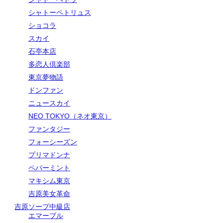
シャトーペトリュス
ショコラ
スカイ
石亭本店
多恋人倶楽部
東京夢物語
ドンファン
ニュースカイ
NEO TOKYO（ネオ東京）
ファンタジー
フォーシーズン
プリマドンナ
ペパーミント
マキシム東京
吉原美女革命
吉原ソープ中級店
エマーブル