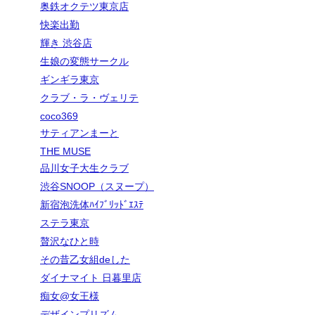
奥鉄オクテツ東京店
快楽出勤
輝き 渋谷店
生娘の変態サークル
ギンギラ東京
クラブ・ラ・ヴェリテ
coco369
サティアンまーと
THE MUSE
品川女子大生クラブ
渋谷SNOOP（スヌープ）
新宿泡洗体ﾊｲﾌﾞﾘｯﾄﾞｴｽﾃ
ステラ東京
贅沢なひと時
その昔乙女組deした
ダイナマイト 日暮里店
痴女@女王様
デザインプリズム