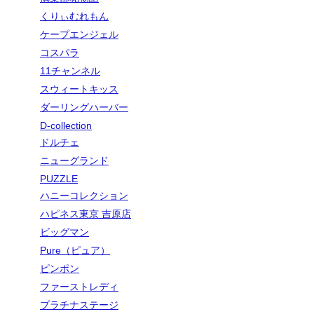
くりぃむれもん
ケープエンジェル
コスパラ
11チャンネル
スウィートキッス
ダーリングハーバー
D-collection
ドルチェ
ニューグランド
PUZZLE
ハニーコレクション
ハピネス東京 吉原店
ビッグマン
Pure（ピュア）
ピンポン
ファーストレディ
プラチナステージ