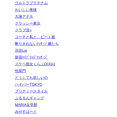
ウルトラプラチナム
おいしい奥様
大塚アテネ
クラッシー東京
クラブ淫○
コーチと私と、ビート板
断りきれないﾏｯｻｰｼﾞ嬢たち
渋谷Lip
新宿ﾊｲﾌﾞﾘｯﾄﾞﾏｯｻｰｼﾞ
スケベ痴女くらぶDOGU
性龍門
どうしても欲しいの
ハイパーTOKYO
プリティースタイル
ぷるるんギャング
MARIA女学館
みせすはーと