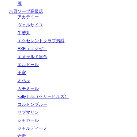
麗
吉原ソープ高級店
アカデミー
ヴェルサイユ
牛若丸
エクセレントクラブ男爵
EXE（エグゼ）
エメラルド皇帝
エルドール
王室
オペラ
カモミール
kelly hills（ケリーヒルズ）
コルドンブルー
サブマリン
シャガール
ジャルディーノ
女帝