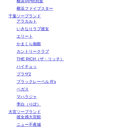
横浜VIP特別室
横浜ファイブスター
千葉ソープランド
アラカルト
いきなりラブ彼女
エリート
かまくら御殿
カントリークラブ
THE RICH（ザ・リッチ）
ハイチュッ
プラザ2
ブラックレーベル R’s
ベガス
マハラジャ
李白（りぽ）
大宮ソープランド
彼女感大宮館
ニュー不夜城