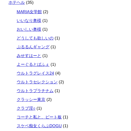
ホテヘル
(35)
MARIA女学館
(2)
いいなり奥様
(1)
おいしい奥様
(1)
どうしても欲しいの
(1)
ぷるるんギャング
(1)
みせすはーと
(1)
よーぐるとぱふぇ
(1)
ウルトラグレイス24
(4)
ウルトラセレクション
(2)
ウルトラプラチナム
(1)
クラッシー東京
(2)
クラブ淫○
(1)
コーチと私と、ビート板
(1)
スケベ痴女くらぶDOGU
(1)