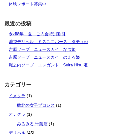
体験レポート募集中
最近の投稿
令和8年 夏 ご入会特別割引
池袋デリヘル ミスユニバース タティ姫
吉原ソープ ニュースカイ なつ姫
吉原ソープ ニュースカイ のえる姫
堀之内ソープ エレガント Seira Hisui姫
カテゴリー
イメクラ
(1)
敗北の女子プロレス
(1)
オナクラ
(1)
みるみる 千葉店
(1)
デリヘル
(45)