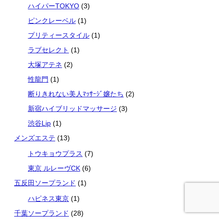
ハイパーTOKYO
(3)
ピンクレーベル
(1)
プリティースタイル
(1)
ラブセレクト
(1)
大塚アテネ
(2)
性龍門
(1)
断りきれない美人ﾏｯｻｰｼﾞ嬢たち
(2)
新宿ハイブリッドマッサージ
(3)
渋谷Lip
(1)
メンズエステ
(13)
トウキョウプラス
(7)
東京 ルレーヴCK
(6)
五反田ソープランド
(1)
ハピネス東京
(1)
千葉ソープランド
(28)