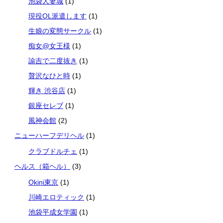
池袋人妻城
(1)
現役OL派遣します
(1)
生娘の変態サークル
(1)
痴女@女王様
(1)
諭吉で二度抜き
(1)
贅沢なひと時
(1)
輝き 渋谷店
(1)
銀座セレブ
(1)
風神会館
(2)
ニューハーフデリヘル
(1)
クラブドルチェ
(1)
ヘルス（箱ヘル）
(3)
Okini東京
(1)
川崎エロティック
(1)
池袋平成女学園
(1)