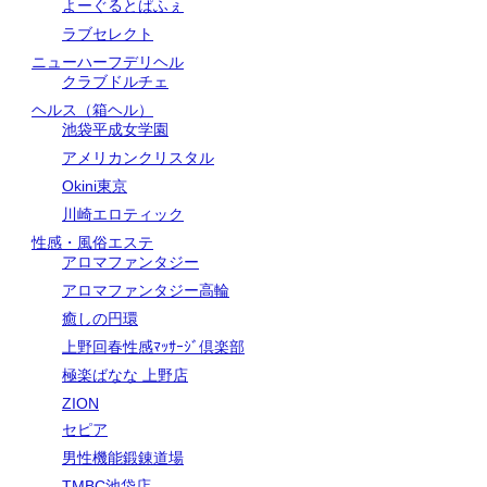
よーぐるとぱふぇ
ラブセレクト
ニューハーフデリヘル
クラブドルチェ
ヘルス（箱ヘル）
池袋平成女学園
アメリカンクリスタル
Okini東京
川崎エロティック
性感・風俗エステ
アロマファンタジー
アロマファンタジー高輪
癒しの円環
上野回春性感ﾏｯｻｰｼﾞ倶楽部
極楽ばなな 上野店
ZION
セピア
男性機能鍛錬道場
TMBC池袋店