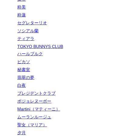
粋美
粋蓮
セグレターリオ
ソシアル蘭
ティアラ
TOKYO BUNNYS CLUB
ハールブルク
ピカソ
秘書室
翡翠の夢
白夜
プレジデントクラブ
ボジョレヌーボー
Martini（マティーニ）
ムーランルージュ
聖女（マリア）
夕月