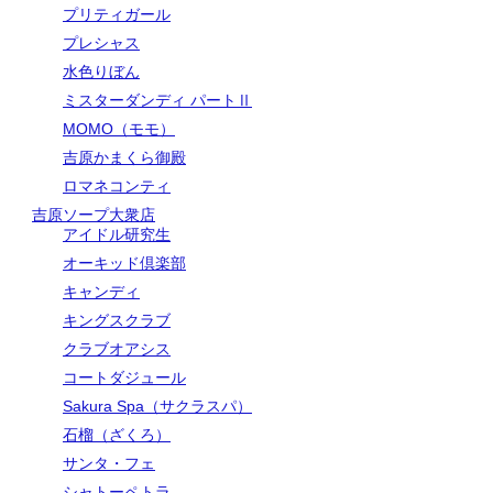
プリティガール
プレシャス
水色りぼん
ミスターダンディ パートⅡ
MOMO（モモ）
吉原かまくら御殿
ロマネコンティ
吉原ソープ大衆店
アイドル研究生
オーキッド倶楽部
キャンディ
キングスクラブ
クラブオアシス
コートダジュール
Sakura Spa（サクラスパ）
石榴（ざくろ）
サンタ・フェ
シャトーペトラ