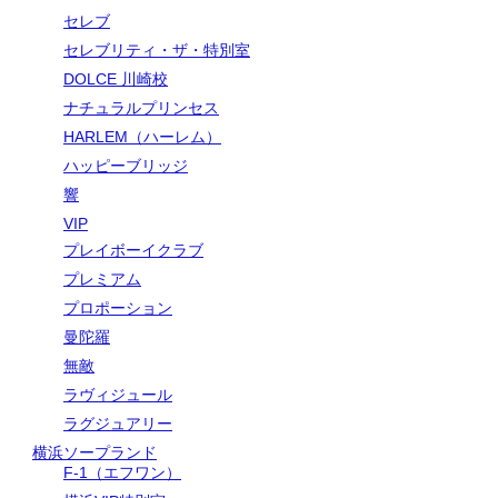
セレブ
セレブリティ・ザ・特別室
DOLCE 川崎校
ナチュラルプリンセス
HARLEM（ハーレム）
ハッピーブリッジ
響
VIP
プレイボーイクラブ
プレミアム
プロポーション
曼陀羅
無敵
ラヴィジュール
ラグジュアリー
横浜ソープランド
F-1（エフワン）