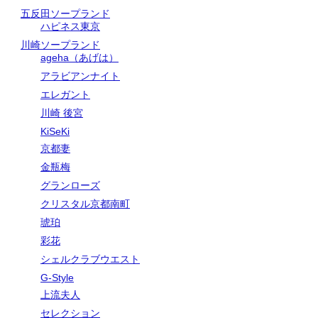
五反田ソープランド
ハピネス東京
川崎ソープランド
ageha（あげは）
アラビアンナイト
エレガント
川崎 後宮
KiSeKi
京都妻
金瓶梅
グランローズ
クリスタル京都南町
琥珀
彩花
シェルクラブウエスト
G-Style
上流夫人
セレクション