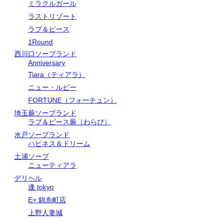
ミラクルガール
ラストリゾート
ラブ＆ピース
1Round
西川口ソープランド
Anniversary
Tiara（ティアラ）
ニュー・ルビー
FORTUNE（フォーチュン）
埼玉蕨ソープランド
ラブ＆ピース蕨（わらび）
水戸ソープランド
ハピネス＆ドリーム
土浦ソープ
ニューティアラ
デリヘル
逢 tokyo
E+ 錦糸町店
上野人妻城