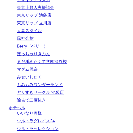
東京上野人妻援護会
東京リップ 池袋店
東京リップ 立川店
人妻スタイル
風神会館
Berry（ベリー）
ぽっちゃりきぶん
まだ舐めたくて学園渋谷校
マダム麗奈
みせいじゅく
もみもみワンダーランド
ヤリすぎサークル 池袋店
諭吉で二度抜き
ホテヘル
いいなり奥様
ウルトラグレイス24
ウルトラセレクション