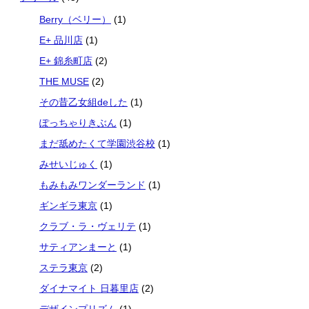
Berry（ベリー）
(1)
E+ 品川店
(1)
E+ 錦糸町店
(2)
THE MUSE
(2)
その昔乙女組deした
(1)
ぽっちゃりきぶん
(1)
まだ舐めたくて学園渋谷校
(1)
みせいじゅく
(1)
もみもみワンダーランド
(1)
ギンギラ東京
(1)
クラブ・ラ・ヴェリテ
(1)
サティアンまーと
(1)
ステラ東京
(2)
ダイナマイト 日暮里店
(2)